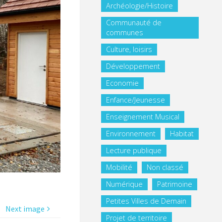
Archéologie/Histoire
Communauté de
communes
Culture, loisirs
Développement
Economie
Enfance/Jeunesse
Enseignement Musical
Environnement
Habitat
Lecture publique
Mobilité
Non classé
Numérique
Patrimoine
Petites Villes de Demain
Next image
Projet de territoire