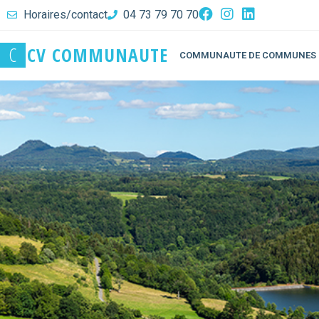
Horaires/contact
04 73 79 70 70
C
C
V
C
O
M
M
U
N
A
U
T
E
COMMUNAUTE DE COMMUNES