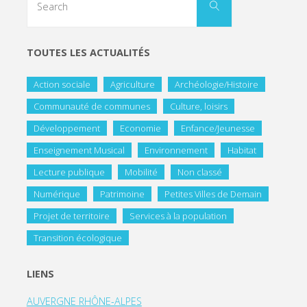
TOUTES LES ACTUALITÉS
Action sociale
Agriculture
Archéologie/Histoire
Communauté de communes
Culture, loisirs
Développement
Economie
Enfance/Jeunesse
Enseignement Musical
Environnement
Habitat
Lecture publique
Mobilité
Non classé
Numérique
Patrimoine
Petites Villes de Demain
Projet de territoire
Services à la population
Transition écologique
LIENS
AUVERGNE RHÔNE-ALPES