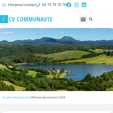
Horaires/contact
04 73 79 70 70
C
C
V
C
O
M
M
U
N
A
U
T
E
Accueil
»
Pont bascule
»
CD63-mon-departement-CMJN