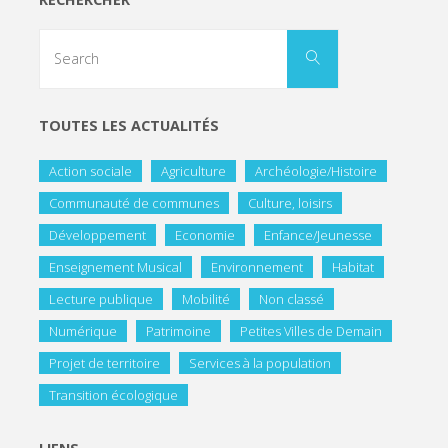
TOUTES LES ACTUALITÉS
Action sociale
Agriculture
Archéologie/Histoire
Communauté de communes
Culture, loisirs
Développement
Economie
Enfance/Jeunesse
Enseignement Musical
Environnement
Habitat
Lecture publique
Mobilité
Non classé
Numérique
Patrimoine
Petites Villes de Demain
Projet de territoire
Services à la population
Transition écologique