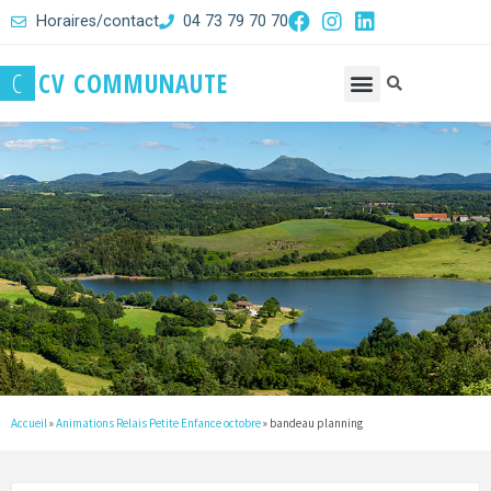
Horaires/contact
04 73 79 70 70
C
C
V
C
O
M
M
U
N
A
U
T
E
Accueil
»
Animations Relais Petite Enfance octobre
»
bandeau planning