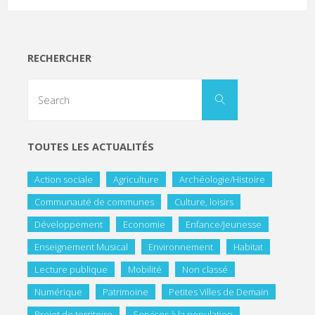
RECHERCHER
TOUTES LES ACTUALITÉS
Action sociale
Agriculture
Archéologie/Histoire
Communauté de communes
Culture, loisirs
Développement
Economie
Enfance/Jeunesse
Enseignement Musical
Environnement
Habitat
Lecture publique
Mobilité
Non classé
Numérique
Patrimoine
Petites Villes de Demain
Projet de territoire
Services à la population