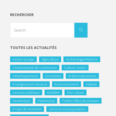
RECHERCHER
TOUTES LES ACTUALITÉS
Action sociale
Agriculture
Archéologie/Histoire
Communauté de communes
Culture, loisirs
Développement
Economie
Enfance/Jeunesse
Enseignement Musical
Environnement
Habitat
Lecture publique
Mobilité
Non classé
Numérique
Patrimoine
Petites Villes de Demain
Projet de territoire
Services à la population