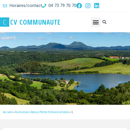
Horaires/contact
04 73 79 70 70
C
C
V
C
O
M
M
U
N
A
U
T
E
Accueil
»
Animations Relais Petite Enfance octobre
»
1