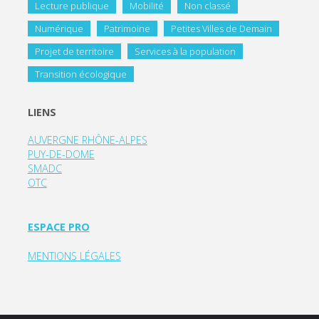
Lecture publique
Mobilité
Non classé
Numérique
Patrimoine
Petites Villes de Demain
Projet de territoire
Services à la population
Transition écologique
LIENS
AUVERGNE RHÔNE-ALPES
PUY-DE-DOME
SMADC
OTC
ESPACE PRO
MENTIONS LÉGALES