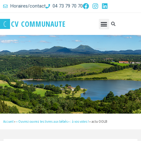
Horaires/contact
04 73 79 70 70
C
C
V
C
O
M
M
U
N
A
U
T
E
Accueil
»
« Ouvrez ouvrez les livres aux bébés » : à vos votes !
»
actu OOLB