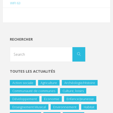
WIFI 63
RECHERCHER
TOUTES LES ACTUALITÉS
Action sociale
Agriculture
Archéologie/Histoire
Communauté de communes
Culture, loisirs
Développement
Economie
Enfance/Jeunesse
Enseignement Musical
Environnement
Habitat