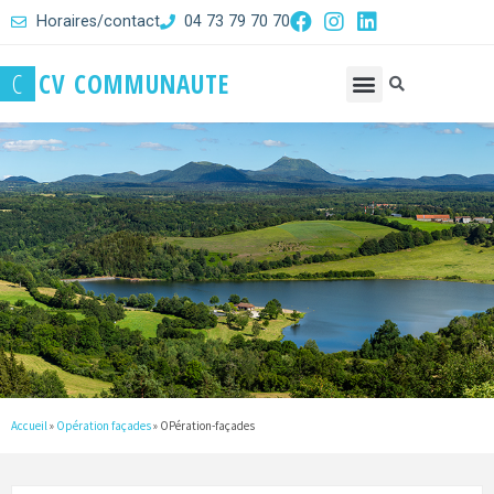
Horaires/contact
04 73 79 70 70
C
C
V
C
O
M
M
U
N
A
U
T
E
Accueil
»
Opération façades
»
OPération-façades