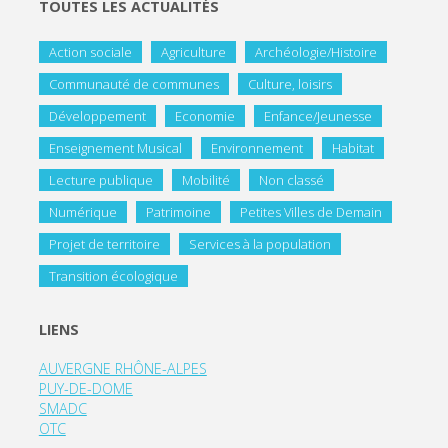
TOUTES LES ACTUALITÉS
Action sociale
Agriculture
Archéologie/Histoire
Communauté de communes
Culture, loisirs
Développement
Economie
Enfance/Jeunesse
Enseignement Musical
Environnement
Habitat
Lecture publique
Mobilité
Non classé
Numérique
Patrimoine
Petites Villes de Demain
Projet de territoire
Services à la population
Transition écologique
LIENS
AUVERGNE RHÔNE-ALPES
PUY-DE-DOME
SMADC
OTC