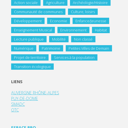
Action sociale
Agriculture
Archéologie/Histoire
Communauté de communes
Culture, loisirs
Développement
Economie
Enfance/Jeunesse
Enseignement Musical
Environnement
Habitat
Lecture publique
Mobilité
Non classé
Numérique
Patrimoine
Petites Villes de Demain
Projet de territoire
Services à la population
Transition écologique
LIENS
AUVERGNE RHÔNE-ALPES
PUY-DE-DOME
SMADC
OTC
ESPACE PRO