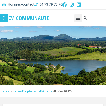
Horaires/contact
04 73 79 70 70
C
C
V
C
O
M
M
U
N
A
U
T
E
Accueil
»
Journées Européennes du Patrimoine
»
Horaires été 2024