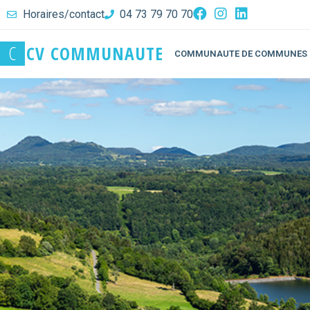
Horaires/contact
04 73 79 70 70
C
C
V
C
O
M
M
U
N
A
U
T
E
COMMUNAUTE DE COMMUNES