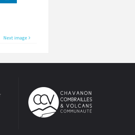
Next image
r