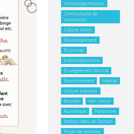
Archéologie/Histoire
Communauté de
communes
Culture, loisirs
Développement
Economie
Enfance/Jeunesse
Enseignement Musical
Environnement
Habitat
Lecture publique
Mobilité
Non classé
Numérique
Patrimoine
Petites Villes de Demain
Projet de territoire