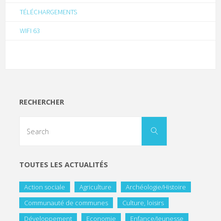
TÉLÉCHARGEMENTS
WIFI 63
RECHERCHER
TOUTES LES ACTUALITÉS
Action sociale
Agriculture
Archéologie/Histoire
Communauté de communes
Culture, loisirs
Développement
Economie
Enfance/Jeunesse