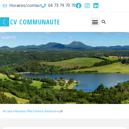
Horaires/contact
04 73 79 70 70
C
C
V
C
O
M
M
U
N
A
U
T
E
Accueil
»
Nouveau Pôle Enfance Jeunesse
»
caf