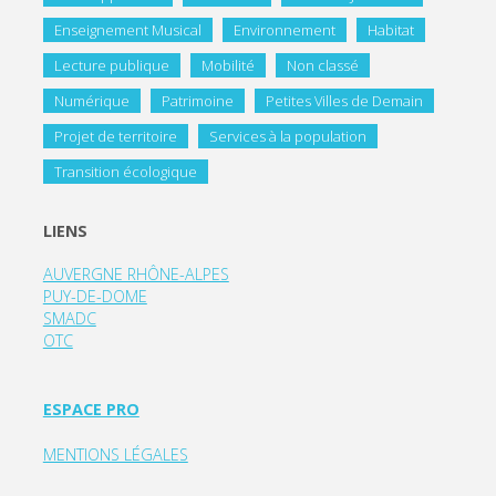
Enseignement Musical
Environnement
Habitat
Lecture publique
Mobilité
Non classé
Numérique
Patrimoine
Petites Villes de Demain
Projet de territoire
Services à la population
Transition écologique
LIENS
AUVERGNE RHÔNE-ALPES
PUY-DE-DOME
SMADC
OTC
ESPACE PRO
MENTIONS LÉGALES