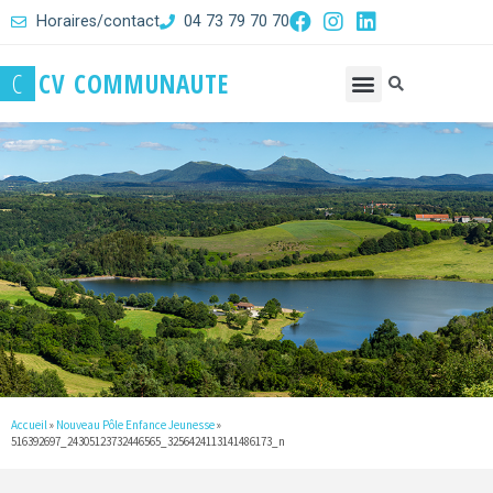
Horaires/contact
04 73 79 70 70
C
C
V
C
O
M
M
U
N
A
U
T
E
Accueil
»
Nouveau Pôle Enfance Jeunesse
»
516392697_24305123732446565_3256424113141486173_n