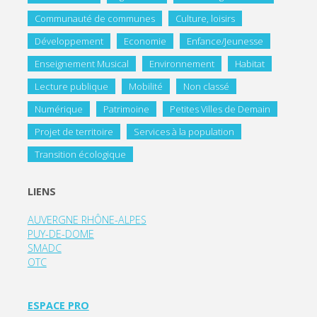
Communauté de communes
Culture, loisirs
Développement
Economie
Enfance/Jeunesse
Enseignement Musical
Environnement
Habitat
Lecture publique
Mobilité
Non classé
Numérique
Patrimoine
Petites Villes de Demain
Projet de territoire
Services à la population
Transition écologique
LIENS
AUVERGNE RHÔNE-ALPES
PUY-DE-DOME
SMADC
OTC
ESPACE PRO