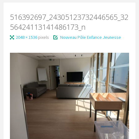
516392697_24305123732446565_32
56424113141486173_n
2048 × 1536
pixels
Nouveau Pôle Enfance Jeunesse