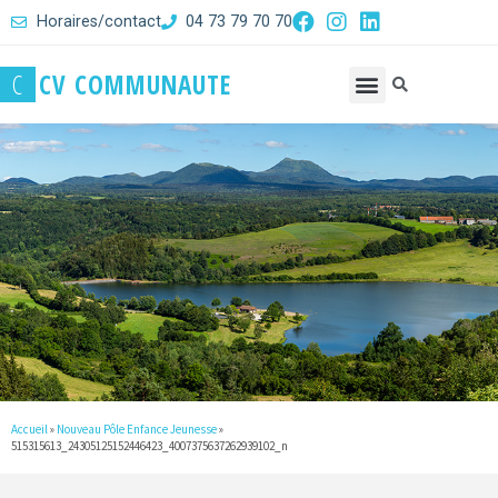
Horaires/contact
04 73 79 70 70
C
C
V
C
O
M
M
U
N
A
U
T
E
Accueil
»
Nouveau Pôle Enfance Jeunesse
»
515315613_24305125152446423_4007375637262939102_n