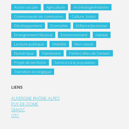
Action sociale
Agriculture
Archéologie/Histoire
Communauté de communes
Culture, loisirs
Développement
Economie
Enfance/Jeunesse
Enseignement Musical
Environnement
Habitat
Lecture publique
Mobilité
Non classé
Numérique
Patrimoine
Petites Villes de Demain
Projet de territoire
Services à la population
Transition écologique
LIENS
AUVERGNE RHÔNE-ALPES
PUY-DE-DOME
SMADC
OTC