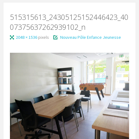
515315613_24305125152446423_40
07375637262939102_n
2048 × 1536
pixels
Nouveau Pôle Enfance Jeunesse