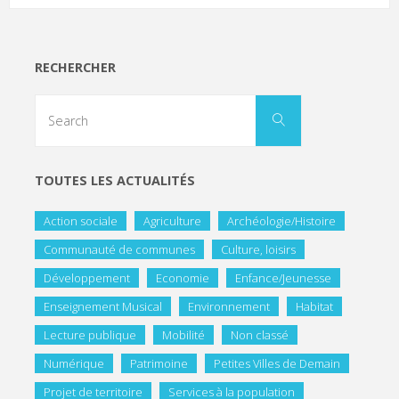
RECHERCHER
TOUTES LES ACTUALITÉS
Action sociale
Agriculture
Archéologie/Histoire
Communauté de communes
Culture, loisirs
Développement
Economie
Enfance/Jeunesse
Enseignement Musical
Environnement
Habitat
Lecture publique
Mobilité
Non classé
Numérique
Patrimoine
Petites Villes de Demain
Projet de territoire
Services à la population