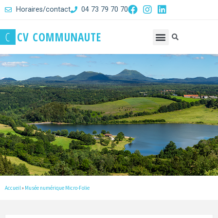
Horaires/contact
04 73 79 70 70
C
C
V
C
O
M
M
U
N
A
U
T
E
Accueil
»
Musée numérique Micro-Folie