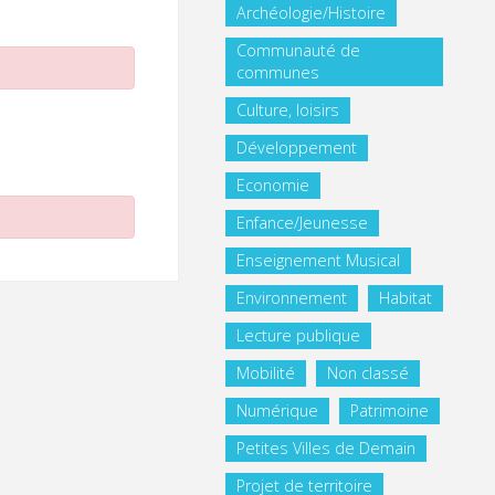
Archéologie/Histoire
Communauté de
communes
Culture, loisirs
Développement
Economie
Enfance/Jeunesse
Enseignement Musical
Environnement
Habitat
Lecture publique
Mobilité
Non classé
Numérique
Patrimoine
Petites Villes de Demain
Projet de territoire