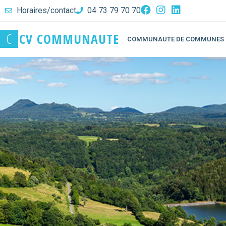
Horaires/contact
04 73 79 70 70
C
C
V
C
O
M
M
U
N
A
U
T
E
COMMUNAUTE DE COMMUNES