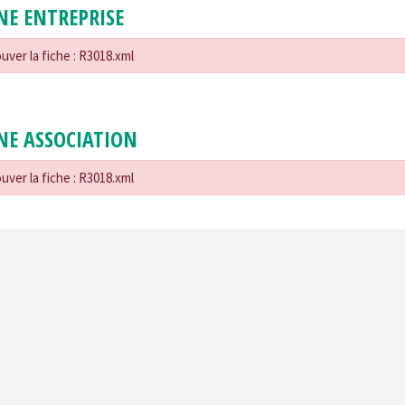
NE ENTREPRISE
uver la fiche : R3018.xml
NE ASSOCIATION
uver la fiche : R3018.xml