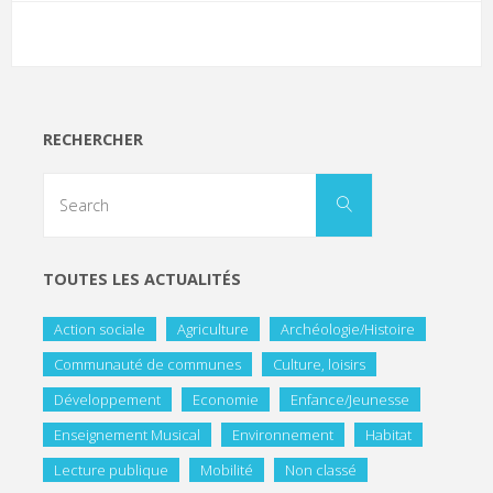
RECHERCHER
TOUTES LES ACTUALITÉS
Action sociale
Agriculture
Archéologie/Histoire
Communauté de communes
Culture, loisirs
Développement
Economie
Enfance/Jeunesse
Enseignement Musical
Environnement
Habitat
Lecture publique
Mobilité
Non classé