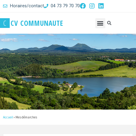
Horaires/contact
04 73 79 70 70
C
C
V
C
O
M
M
U
N
A
U
T
E
Accueil
»
Mes démarches