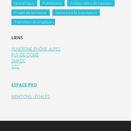
Numérique
Patrimoine
Petites Villes de Demain
Projet de territoire
Services à la population
Transition écologique
LIENS
AUVERGNE RHÔNE-ALPES
PUY-DE-DOME
SMADC
OTC
ESPACE PRO
MENTIONS LÉGALES