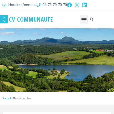
Horaires/contact
04 73 79 70 70
C
C
V
C
O
M
M
U
N
A
U
T
E
Accueil
»
Mes démarches