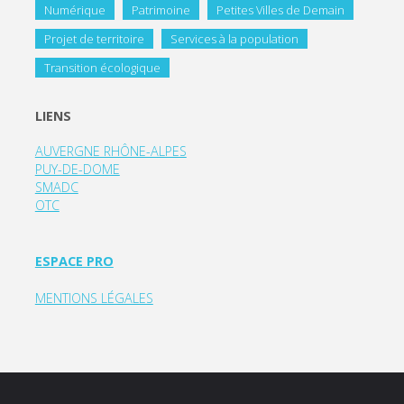
Numérique
Patrimoine
Petites Villes de Demain
Projet de territoire
Services à la population
Transition écologique
LIENS
AUVERGNE RHÔNE-ALPES
PUY-DE-DOME
SMADC
OTC
ESPACE PRO
MENTIONS LÉGALES