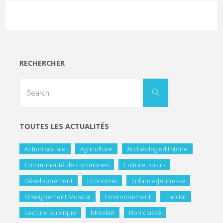
RECHERCHER
TOUTES LES ACTUALITÉS
Action sociale
Agriculture
Archéologie/Histoire
Communauté de communes
Culture, loisirs
Développement
Economie
Enfance/Jeunesse
Enseignement Musical
Environnement
Habitat
Lecture publique
Mobilité
Non classé