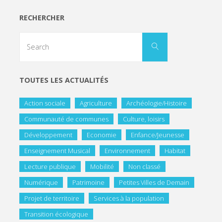
RECHERCHER
TOUTES LES ACTUALITÉS
Action sociale
Agriculture
Archéologie/Histoire
Communauté de communes
Culture, loisirs
Développement
Economie
Enfance/Jeunesse
Enseignement Musical
Environnement
Habitat
Lecture publique
Mobilité
Non classé
Numérique
Patrimoine
Petites Villes de Demain
Projet de territoire
Services à la population
Transition écologique