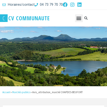
Horaires/contact
04 73 79 70 70
C
C
V
C
O
M
M
U
N
A
U
T
E
Accueil
»
Marchés publics
»
Avis_attribution_marché CHAPDES-BEUFORT