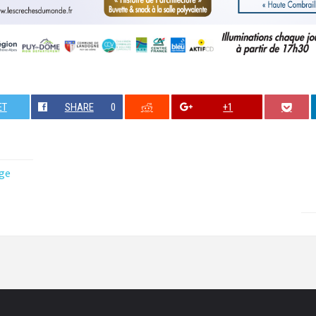
ET
SHARE
0
+1
ge