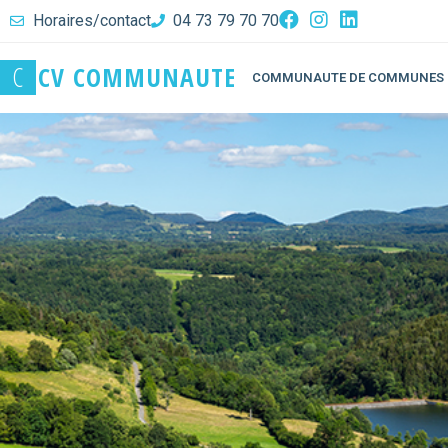
Horaires/contact
04 73 79 70 70
C
C
V
C
O
M
M
U
N
A
U
T
E
COMMUNAUTE DE COMMUNES