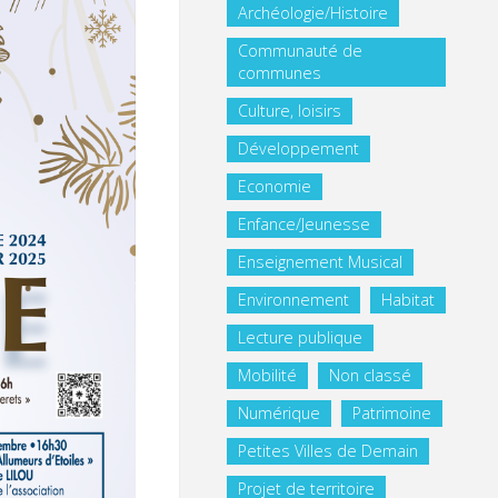
Archéologie/Histoire
Communauté de
communes
Culture, loisirs
Développement
Economie
Enfance/Jeunesse
Enseignement Musical
Environnement
Habitat
Lecture publique
Mobilité
Non classé
Numérique
Patrimoine
Petites Villes de Demain
Projet de territoire