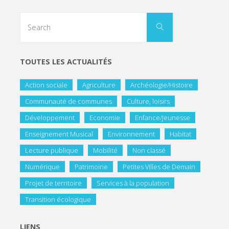
TOUTES LES ACTUALITÉS
Action sociale
Agriculture
Archéologie/Histoire
Communauté de communes
Culture, loisirs
Développement
Economie
Enfance/Jeunesse
Enseignement Musical
Environnement
Habitat
Lecture publique
Mobilité
Non classé
Numérique
Patrimoine
Petites Villes de Demain
Projet de territoire
Services à la population
Transition écologique
LIENS