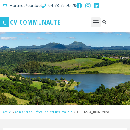
Horaires/contact
04 73 79 70 70
C
C
V
C
O
M
M
U
N
A
U
T
E
Accueil
»
Animations du Réseau de Lecture > mai 2026
»
POST INSTA_1080x1350px