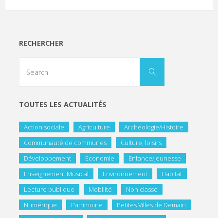
RECHERCHER
TOUTES LES ACTUALITÉS
Action sociale
Agriculture
Archéologie/Histoire
Communauté de communes
Culture, loisirs
Développement
Economie
Enfance/Jeunesse
Enseignement Musical
Environnement
Habitat
Lecture publique
Mobilité
Non classé
Numérique
Patrimoine
Petites Villes de Demain