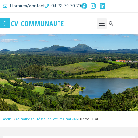
Horaires/contact
04 73 79 70 70
C
C
V
C
O
M
M
U
N
A
U
T
E
Accueil
»
Animations du Réseau de Lecture > mai 2026
»
Dictée 5 Giat