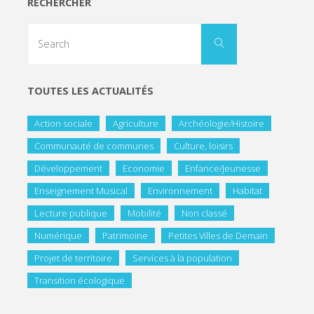
RECHERCHER
TOUTES LES ACTUALITÉS
Action sociale
Agriculture
Archéologie/Histoire
Communauté de communes
Culture, loisirs
Développement
Economie
Enfance/Jeunesse
Enseignement Musical
Environnement
Habitat
Lecture publique
Mobilité
Non classé
Numérique
Patrimoine
Petites Villes de Demain
Projet de territoire
Services à la population
Transition écologique