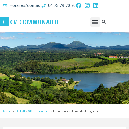
Horaires/contact
04 73 79 70 70
C
C
V
C
O
M
M
U
N
A
U
T
E
Accueil
»
HABITAT
»
Offre de logement
»
formulaire de demande de logement