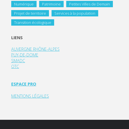
Numérique
Patrimoine
Petites Villes de Demain
Projet de territoire
Services à la population
Transition écologique
LIENS
AUVERGNE RHÔNE-ALPES
PUY-DE-DOME
SMADC
OTC
ESPACE PRO
MENTIONS LÉGALES