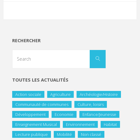
RECHERCHER
TOUTES LES ACTUALITÉS
Action sociale
Agriculture
Archéologie/Histoire
Communauté de communes
Culture, loisirs
Développement
Economie
Enfance/Jeunesse
Enseignement Musical
Environnement
Habitat
Lecture publique
Mobilité
Non classé