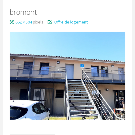
bromont
662 × 504
pixels
Offre de logement