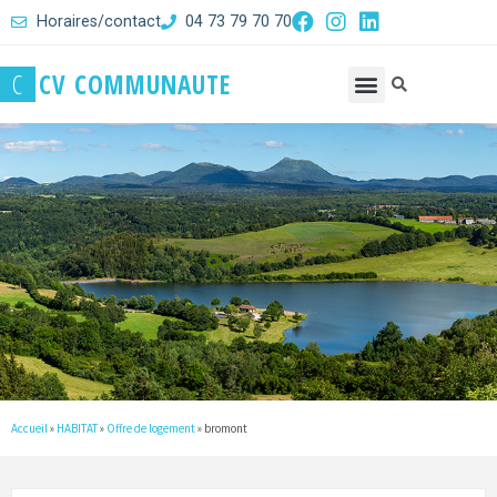
Horaires/contact
04 73 79 70 70
C
C
V
C
O
M
M
U
N
A
U
T
E
Accueil
»
HABITAT
»
Offre de logement
»
bromont