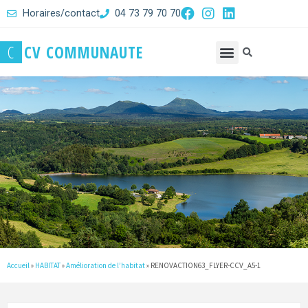
Horaires/contact
04 73 79 70 70
C
C
V
C
O
M
M
U
N
A
U
T
E
Accueil
»
HABITAT
»
Amélioration de l’habitat
»
RENOVACTION63_FLYER-CCV_A5-1