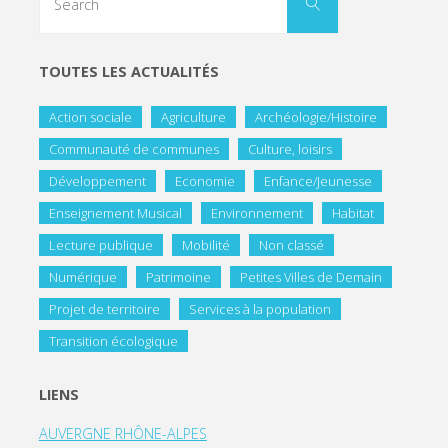
TOUTES LES ACTUALITÉS
Action sociale
Agriculture
Archéologie/Histoire
Communauté de communes
Culture, loisirs
Développement
Economie
Enfance/Jeunesse
Enseignement Musical
Environnement
Habitat
Lecture publique
Mobilité
Non classé
Numérique
Patrimoine
Petites Villes de Demain
Projet de territoire
Services à la population
Transition écologique
LIENS
AUVERGNE RHÔNE-ALPES