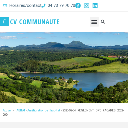
Horaires/contact
04 73 79 70 70
C
C
V
C
O
M
M
U
N
A
U
T
E
Accueil
»
HABITAT
»
Amélioration de l’habitat
»
2020-02-04_REGLEMENT_OPE_FACADES_2022-
2024