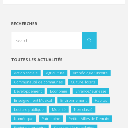
RECHERCHER
TOUTES LES ACTUALITÉS
Action sociale
Agriculture
Archéologie/Histoire
Communauté de communes
Culture, loisirs
Développement
Economie
Enfance/Jeunesse
Enseignement Musical
Environnement
Habitat
Lecture publique
Mobilité
Non classé
Numérique
Patrimoine
Petites Villes de Demain
Projet de territoire
Services à la population