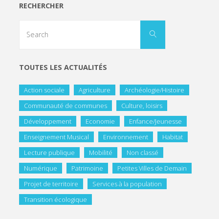
RECHERCHER
TOUTES LES ACTUALITÉS
Action sociale
Agriculture
Archéologie/Histoire
Communauté de communes
Culture, loisirs
Développement
Economie
Enfance/Jeunesse
Enseignement Musical
Environnement
Habitat
Lecture publique
Mobilité
Non classé
Numérique
Patrimoine
Petites Villes de Demain
Projet de territoire
Services à la population
Transition écologique