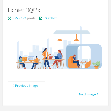
Fichier 3@2x
375 × 174
pixels
Giat Box
Previous image
Next image