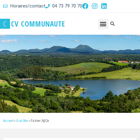
Horaires/contact
04 73 79 70 70
C
C
V
C
O
M
M
U
N
A
U
T
E
Accueil
»
Giat Box
»
Fichier 3@2x