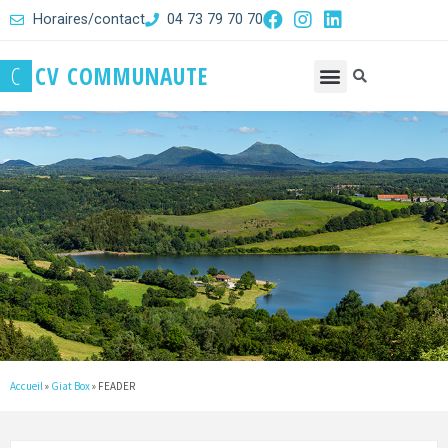
Horaires/contact
04 73 79 70 70
C
C
V
C
O
M
M
U
N
A
U
T
E
Accueil
»
Giat Box
»
FEADER