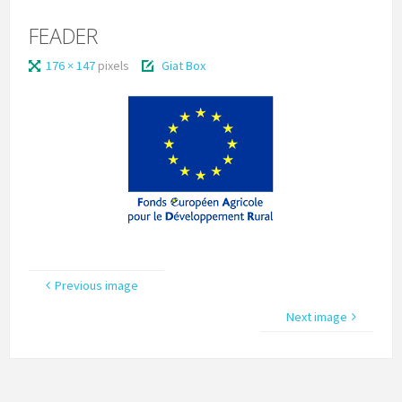
FEADER
176 × 147
pixels
Giat Box
Previous image
Next image