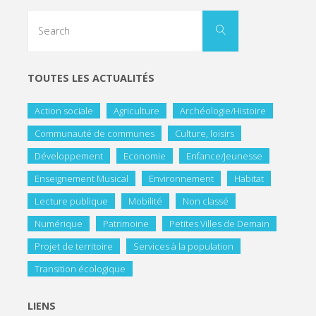
TOUTES LES ACTUALITÉS
Action sociale
Agriculture
Archéologie/Histoire
Communauté de communes
Culture, loisirs
Développement
Economie
Enfance/Jeunesse
Enseignement Musical
Environnement
Habitat
Lecture publique
Mobilité
Non classé
Numérique
Patrimoine
Petites Villes de Demain
Projet de territoire
Services à la population
Transition écologique
LIENS