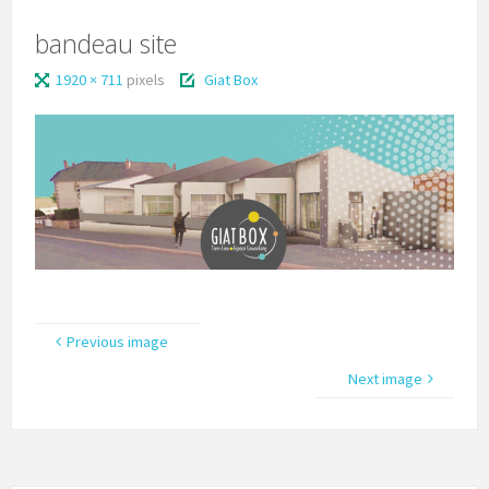
bandeau site
1920 × 711
pixels
Giat Box
Previous image
Next image