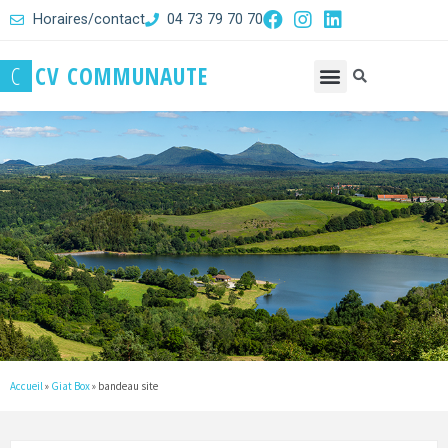
Horaires/contact
04 73 79 70 70
C
C
V
C
O
M
M
U
N
A
U
T
E
Accueil
»
Giat Box
»
bandeau site