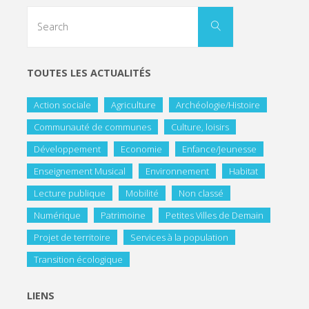
TOUTES LES ACTUALITÉS
Action sociale
Agriculture
Archéologie/Histoire
Communauté de communes
Culture, loisirs
Développement
Economie
Enfance/Jeunesse
Enseignement Musical
Environnement
Habitat
Lecture publique
Mobilité
Non classé
Numérique
Patrimoine
Petites Villes de Demain
Projet de territoire
Services à la population
Transition écologique
LIENS