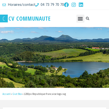
Horaires/contact
04 73 79 70 70
C
C
V
C
O
M
M
U
N
A
U
T
E
Accueil
»
Giat Box
»
1200px-Republique-francaise-logo.svg