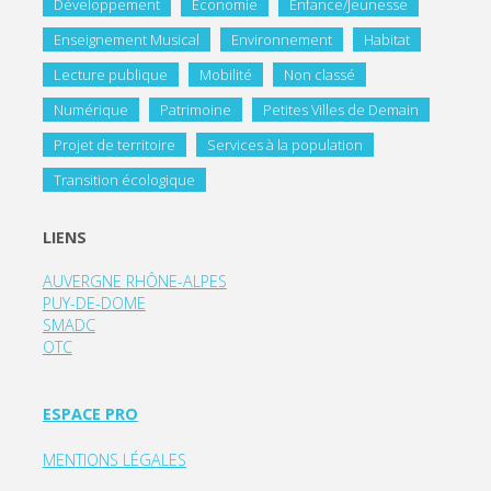
Développement
Economie
Enfance/Jeunesse
Enseignement Musical
Environnement
Habitat
Lecture publique
Mobilité
Non classé
Numérique
Patrimoine
Petites Villes de Demain
Projet de territoire
Services à la population
Transition écologique
LIENS
AUVERGNE RHÔNE-ALPES
PUY-DE-DOME
SMADC
OTC
ESPACE PRO
MENTIONS LÉGALES