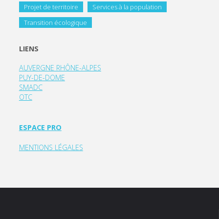
Projet de territoire
Services à la population
Transition écologique
LIENS
AUVERGNE RHÔNE-ALPES
PUY-DE-DOME
SMADC
OTC
ESPACE PRO
MENTIONS LÉGALES