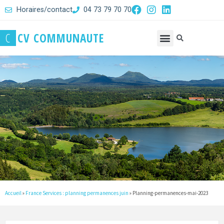
Horaires/contact
04 73 79 70 70
C
C
V
C
O
M
M
U
N
A
U
T
E
Accueil
»
France Services : planning permanences juin
»
Planning-permanences-mai-2023