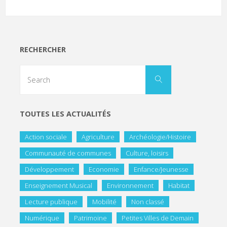
RECHERCHER
TOUTES LES ACTUALITÉS
Action sociale
Agriculture
Archéologie/Histoire
Communauté de communes
Culture, loisirs
Développement
Economie
Enfance/Jeunesse
Enseignement Musical
Environnement
Habitat
Lecture publique
Mobilité
Non classé
Numérique
Patrimoine
Petites Villes de Demain