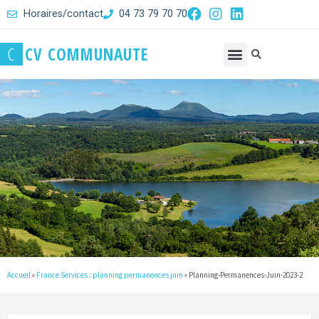
Horaires/contact
04 73 79 70 70
C
C
V
C
O
M
M
U
N
A
U
T
E
Accueil
»
France Services : planning permanences juin
»
Planning-Permanences-Juin-2023-2