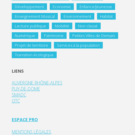
Développement
Economie
Enfance/Jeunesse
Enseignement Musical
Environnement
Habitat
Lecture publique
Mobilité
Non classé
Numérique
Patrimoine
Petites Villes de Demain
Projet de territoire
Services à la population
Transition écologique
LIENS
AUVERGNE RHÔNE-ALPES
PUY-DE-DOME
SMADC
OTC
ESPACE PRO
MENTIONS LÉGALES