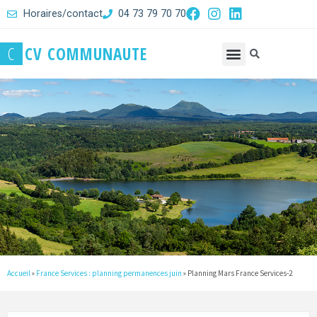
Horaires/contact
04 73 79 70 70
C
C
V
C
O
M
M
U
N
A
U
T
E
Accueil
»
France Services : planning permanences juin
»
Planning Mars France Services-2