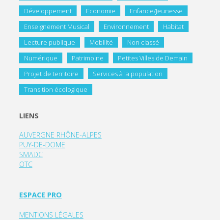
Développement
Economie
Enfance/Jeunesse
Enseignement Musical
Environnement
Habitat
Lecture publique
Mobilité
Non classé
Numérique
Patrimoine
Petites Villes de Demain
Projet de territoire
Services à la population
Transition écologique
LIENS
AUVERGNE RHÔNE-ALPES
PUY-DE-DOME
SMADC
OTC
ESPACE PRO
MENTIONS LÉGALES