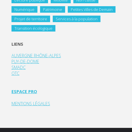
Lecture publique
Mobilité
Non classé
Numérique
Patrimoine
Petites Villes de Demain
Projet de territoire
Services à la population
Transition écologique
LIENS
AUVERGNE RHÔNE-ALPES
PUY-DE-DOME
SMADC
OTC
ESPACE PRO
MENTIONS LÉGALES