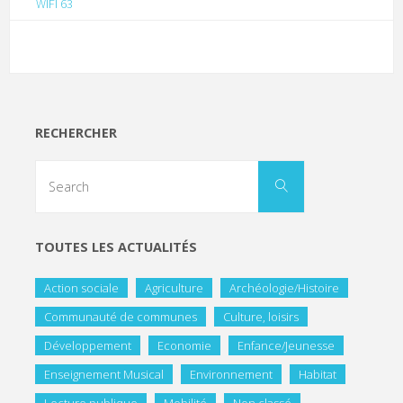
WIFI 63
RECHERCHER
TOUTES LES ACTUALITÉS
Action sociale
Agriculture
Archéologie/Histoire
Communauté de communes
Culture, loisirs
Développement
Economie
Enfance/Jeunesse
Enseignement Musical
Environnement
Habitat