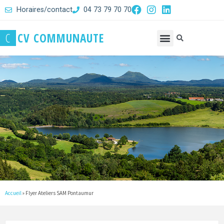
Horaires/contact
04 73 79 70 70
C
C
V
C
O
M
M
U
N
A
U
T
E
Accueil
»
Flyer Ateliers SAM Pontaumur