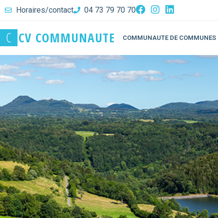
Horaires/contact
04 73 79 70 70
C
C
V
C
O
M
M
U
N
A
U
T
E
COMMUNAUTE DE COMMUNES