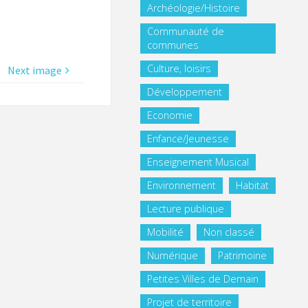
Archéologie/Histoire
Communauté de
communes
Culture, loisirs
Next image
Développement
Economie
Enfance/Jeunesse
Enseignement Musical
Environnement
Habitat
Lecture publique
Mobilité
Non classé
Numérique
Patrimoine
Petites Villes de Demain
Projet de territoire