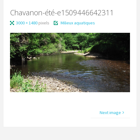
Chavanon-été-e1509446642311
3000 × 1480
pixels
Milieux aquatiques
Next image