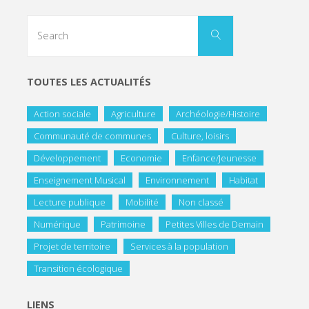
TOUTES LES ACTUALITÉS
Action sociale
Agriculture
Archéologie/Histoire
Communauté de communes
Culture, loisirs
Développement
Economie
Enfance/Jeunesse
Enseignement Musical
Environnement
Habitat
Lecture publique
Mobilité
Non classé
Numérique
Patrimoine
Petites Villes de Demain
Projet de territoire
Services à la population
Transition écologique
LIENS