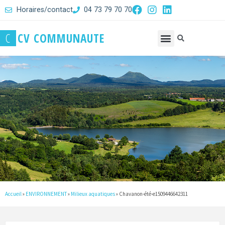
Horaires/contact
04 73 79 70 70
C
C
V
C
O
M
M
U
N
A
U
T
E
Accueil
»
ENVIRONNEMENT
»
Milieux aquatiques
»
Chavanon-été-e1509446642311