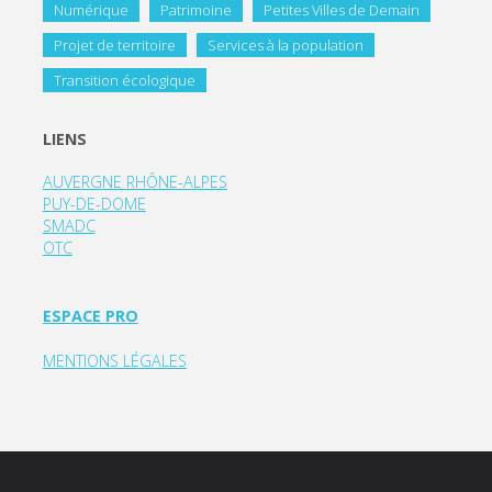
Numérique
Patrimoine
Petites Villes de Demain
Projet de territoire
Services à la population
Transition écologique
LIENS
AUVERGNE RHÔNE-ALPES
PUY-DE-DOME
SMADC
OTC
ESPACE PRO
MENTIONS LÉGALES