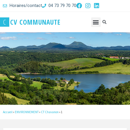
Horaires/contact
04 73 79 70 70
C
C
V
C
O
M
M
U
N
A
U
T
E
Accueil
»
ENVIRONNEMENT
»
CT Chavanon
»
1