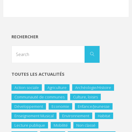
RECHERCHER
TOUTES LES ACTUALITÉS
Action sociale
Agriculture
Archéologie/Histoire
Communauté de communes
Culture, loisirs
Développement
Economie
Enfance/Jeunesse
Enseignement Musical
Environnement
Habitat
Lecture publique
Mobilité
Non classé