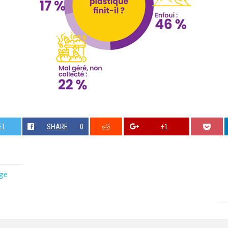
ET
SHARE
0
+1
ge