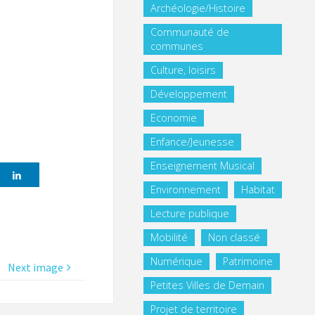
Archéologie/Histoire
Communauté de
communes
Culture, loisirs
Développement
Economie
Enfance/Jeunesse
Enseignement Musical
Environnement
Habitat
Lecture publique
Mobilité
Non classé
Numérique
Patrimoine
Next image
Petites Villes de Demain
Projet de territoire