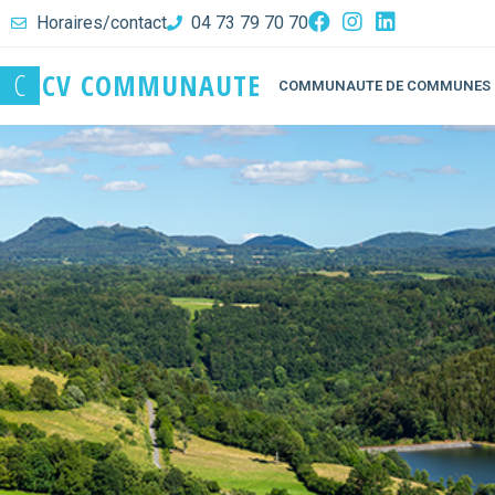
Horaires/contact
04 73 79 70 70
C
C
V
C
O
M
M
U
N
A
U
T
E
COMMUNAUTE DE COMMUNES