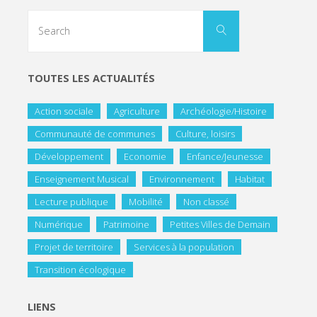
TOUTES LES ACTUALITÉS
Action sociale
Agriculture
Archéologie/Histoire
Communauté de communes
Culture, loisirs
Développement
Economie
Enfance/Jeunesse
Enseignement Musical
Environnement
Habitat
Lecture publique
Mobilité
Non classé
Numérique
Patrimoine
Petites Villes de Demain
Projet de territoire
Services à la population
Transition écologique
LIENS