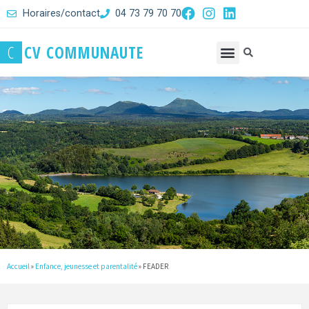
Horaires/contact
04 73 79 70 70
C
C
V
C
O
M
M
U
N
A
U
T
E
Accueil
»
Enfance, jeunesse et parentalité
»
FEADER