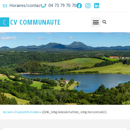
Horaires/contact
04 73 79 70 70
C
C
V
C
O
M
M
U
N
A
U
T
E
Accueil
»
Dispositifs d’aides
»
22146_Infog-AidesAchatVelo_infog-horizontale(1)