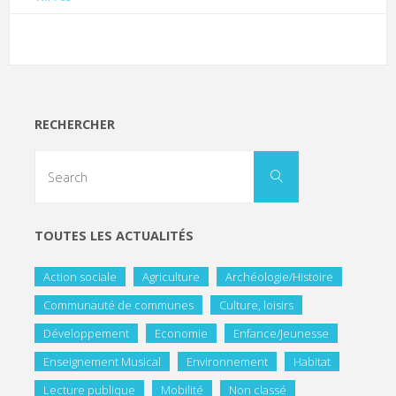
RECHERCHER
TOUTES LES ACTUALITÉS
Action sociale
Agriculture
Archéologie/Histoire
Communauté de communes
Culture, loisirs
Développement
Economie
Enfance/Jeunesse
Enseignement Musical
Environnement
Habitat
Lecture publique
Mobilité
Non classé