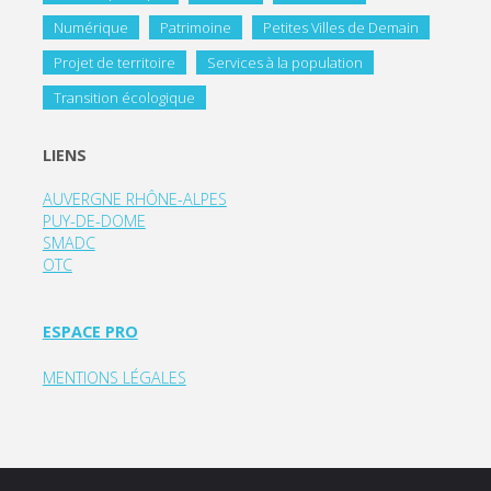
Numérique
Patrimoine
Petites Villes de Demain
Projet de territoire
Services à la population
Transition écologique
LIENS
AUVERGNE RHÔNE-ALPES
PUY-DE-DOME
SMADC
OTC
ESPACE PRO
MENTIONS LÉGALES