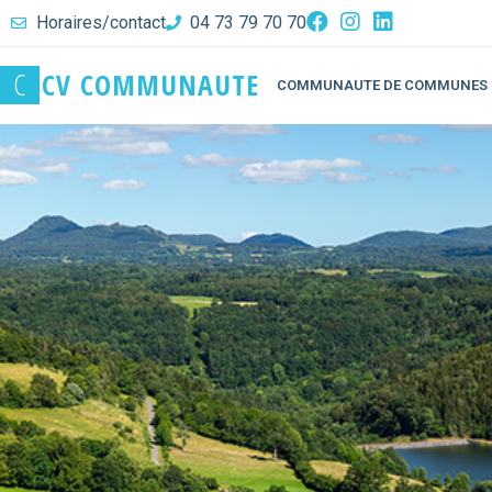
Horaires/contact
04 73 79 70 70
C
C
V
C
O
M
M
U
N
A
U
T
E
COMMUNAUTE DE COMMUNES