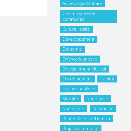
Archéologie/Histoire
Communauté de
communes
Culture, loisirs
Développement
Economie
Enfance/Jeunesse
Enseignement Musical
Environnement
Habitat
Lecture publique
Mobilité
Non classé
Numérique
Patrimoine
Petites Villes de Demain
Projet de territoire