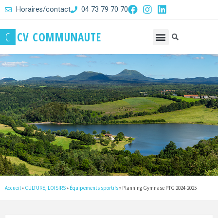
Horaires/contact
04 73 79 70 70
C
C
V
C
O
M
M
U
N
A
U
T
E
Accueil
»
CULTURE, LOISIRS
»
Équipements sportifs
»
Planning Gymnase PTG 2024-2025