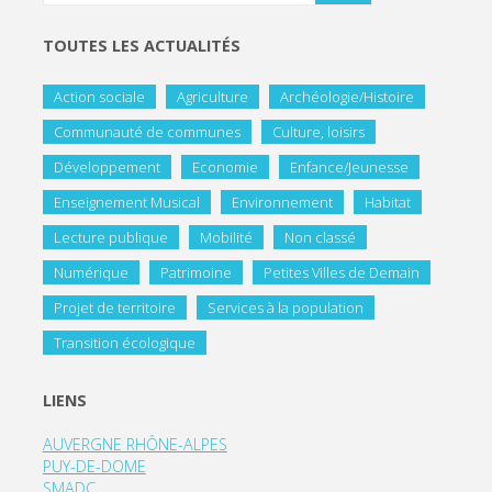
TOUTES LES ACTUALITÉS
Action sociale
Agriculture
Archéologie/Histoire
Communauté de communes
Culture, loisirs
Développement
Economie
Enfance/Jeunesse
Enseignement Musical
Environnement
Habitat
Lecture publique
Mobilité
Non classé
Numérique
Patrimoine
Petites Villes de Demain
Projet de territoire
Services à la population
Transition écologique
LIENS
AUVERGNE RHÔNE-ALPES
PUY-DE-DOME
SMADC