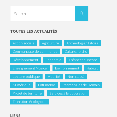
TOUTES LES ACTUALITÉS
Action sociale
Agriculture
Archéologie/Histoire
Communauté de communes
Culture, loisirs
Développement
Economie
Enfance/Jeunesse
Enseignement Musical
Environnement
Habitat
Lecture publique
Mobilité
Non classé
Numérique
Patrimoine
Petites Villes de Demain
Projet de territoire
Services à la population
Transition écologique
LIENS