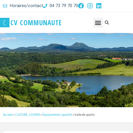
Horaires/contact
04 73 79 70 70
C
C
V
C
O
M
M
U
N
A
U
T
E
Accueil
»
CULTURE, LOISIRS
»
Équipements sportifs
»
halle de sports