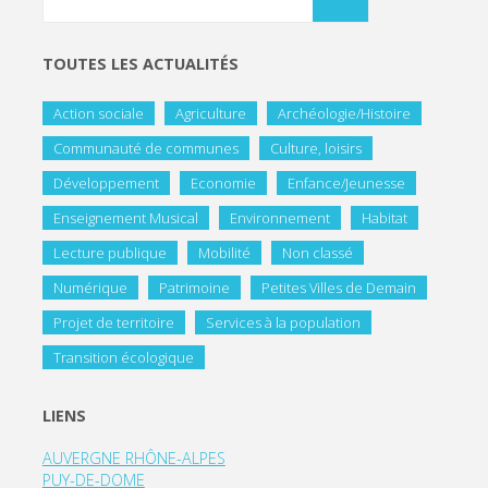
TOUTES LES ACTUALITÉS
Action sociale
Agriculture
Archéologie/Histoire
Communauté de communes
Culture, loisirs
Développement
Economie
Enfance/Jeunesse
Enseignement Musical
Environnement
Habitat
Lecture publique
Mobilité
Non classé
Numérique
Patrimoine
Petites Villes de Demain
Projet de territoire
Services à la population
Transition écologique
LIENS
AUVERGNE RHÔNE-ALPES
PUY-DE-DOME