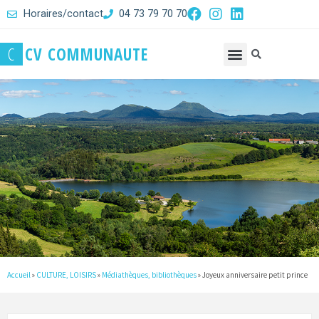
Horaires/contact
04 73 79 70 70
C
C
V
C
O
M
M
U
N
A
U
T
E
Accueil
»
CULTURE, LOISIRS
»
Médiathèques, bibliothèques
»
Joyeux anniversaire petit prince