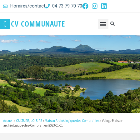
Horaires/contact
04 73 79 70 70
C
C
V
C
O
M
M
U
N
A
U
T
E
Accueil
»
CULTURE, LOISIRS
»
Maison Archéologique des Combrailles
»
Voingt-Maison-
archéologique-des-Combrailles-2023-01-01