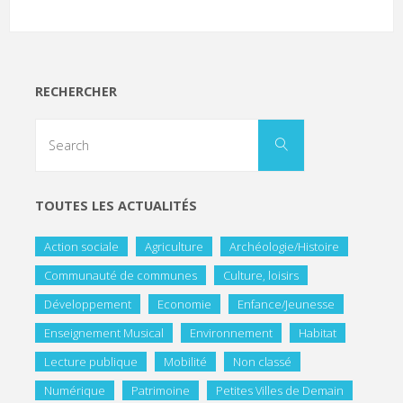
RECHERCHER
TOUTES LES ACTUALITÉS
Action sociale
Agriculture
Archéologie/Histoire
Communauté de communes
Culture, loisirs
Développement
Economie
Enfance/Jeunesse
Enseignement Musical
Environnement
Habitat
Lecture publique
Mobilité
Non classé
Numérique
Patrimoine
Petites Villes de Demain