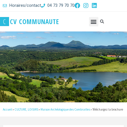
Horaires/contact
04 73 79 70 70
C
C
V
C
O
M
M
U
N
A
U
T
E
Accueil
»
CULTURE, LOISIRS
»
Maison Archéologique des Combrailles
»
Téléchargez la brochure