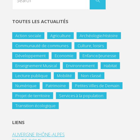
TOUTES LES ACTUALITÉS
Action sociale
Agriculture
Archéologie/Histoire
Communauté de communes
Culture, loisirs
Développement
Economie
Enfance/Jeunesse
Enseignement Musical
Environnement
Habitat
Lecture publique
Mobilité
Non classé
Numérique
Patrimoine
Petites Villes de Demain
Projet de territoire
Services à la population
Transition écologique
LIENS
AUVERGNE RHÔNE-ALPES