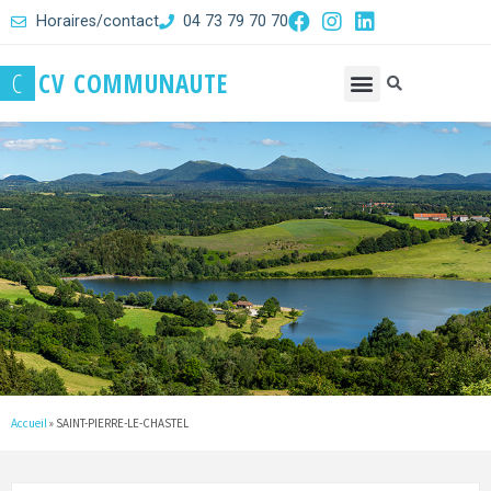
Horaires/contact
04 73 79 70 70
C
C
V
C
O
M
M
U
N
A
U
T
E
Accueil
»
SAINT-PIERRE-LE-CHASTEL