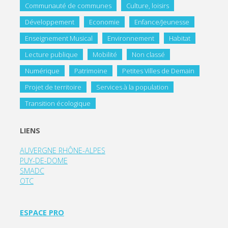
Communauté de communes
Culture, loisirs
Développement
Economie
Enfance/Jeunesse
Enseignement Musical
Environnement
Habitat
Lecture publique
Mobilité
Non classé
Numérique
Patrimoine
Petites Villes de Demain
Projet de territoire
Services à la population
Transition écologique
LIENS
AUVERGNE RHÔNE-ALPES
PUY-DE-DOME
SMADC
OTC
ESPACE PRO