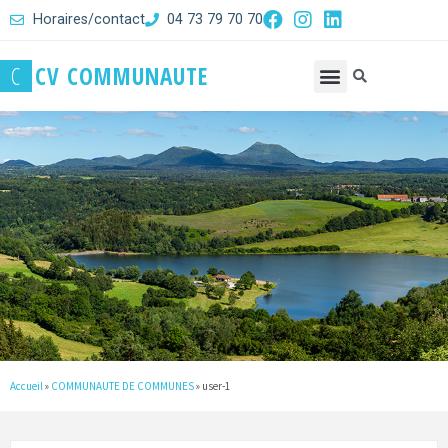
Horaires/contact
04 73 79 70 70
C
C
V
C
O
M
M
U
N
A
U
T
E
Accueil
»
COMMUNAUTE DE COMMUNES
»
user-1