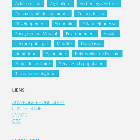
Action sociale
Agriculture
Archéologie/Histoire
Communauté de communes
Culture, loisirs
Développement
Economie
Enfance/Jeunesse
Enseignement Musical
Environnement
Habitat
Lecture publique
Mobilité
Non classé
Numérique
Patrimoine
Petites Villes de Demain
Projet de territoire
Services à la population
Transition écologique
LIENS
AUVERGNE RHÔNE-ALPES
PUY-DE-DOME
SMADC
OTC