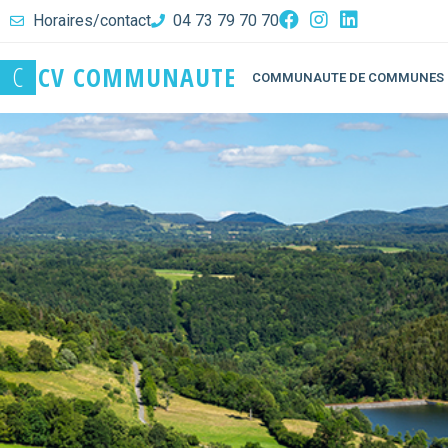
Horaires/contact
04 73 79 70 70
C
C
V
C
O
M
M
U
N
A
U
T
E
COMMUNAUTE DE COMMUNES