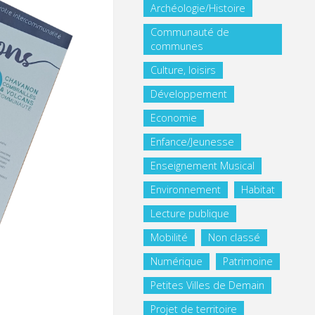
Archéologie/Histoire
Communauté de
communes
Culture, loisirs
Développement
Economie
Enfance/Jeunesse
Enseignement Musical
Environnement
Habitat
Lecture publique
Mobilité
Non classé
Numérique
Patrimoine
Petites Villes de Demain
Projet de territoire