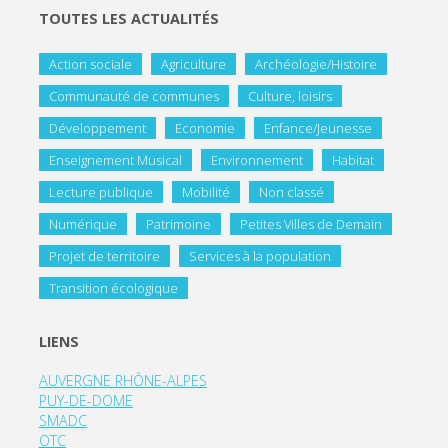
TOUTES LES ACTUALITÉS
Action sociale
Agriculture
Archéologie/Histoire
Communauté de communes
Culture, loisirs
Développement
Economie
Enfance/Jeunesse
Enseignement Musical
Environnement
Habitat
Lecture publique
Mobilité
Non classé
Numérique
Patrimoine
Petites Villes de Demain
Projet de territoire
Services à la population
Transition écologique
LIENS
AUVERGNE RHÔNE-ALPES
PUY-DE-DOME
SMADC
OTC