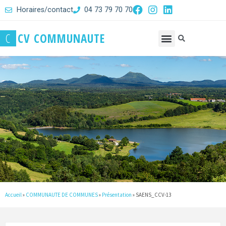
Horaires/contact
04 73 79 70 70
C
C
V
C
O
M
M
U
N
A
U
T
E
Accueil
»
COMMUNAUTE DE COMMUNES
»
Présentation
»
SAENS_CCV-13