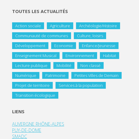
TOUTES LES ACTUALITÉS
Action sociale
Agriculture
Archéologie/Histoire
Communauté de communes
Culture, loisirs
Développement
Economie
Enfance/Jeunesse
Enseignement Musical
Environnement
Habitat
Lecture publique
Mobilité
Non classé
Numérique
Patrimoine
Petites Villes de Demain
Projet de territoire
Services à la population
Transition écologique
LIENS
AUVERGNE RHÔNE-ALPES
PUY-DE-DOME
SMADC