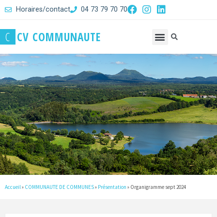
Horaires/contact
04 73 79 70 70
C
C
V
C
O
M
M
U
N
A
U
T
E
Accueil
»
COMMUNAUTE DE COMMUNES
»
Présentation
»
Organigramme sept 2024