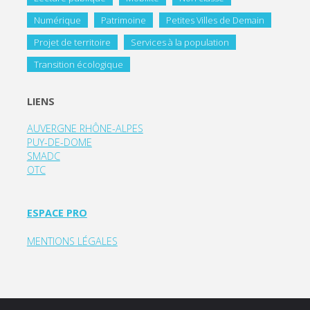
Numérique
Patrimoine
Petites Villes de Demain
Projet de territoire
Services à la population
Transition écologique
LIENS
AUVERGNE RHÔNE-ALPES
PUY-DE-DOME
SMADC
OTC
ESPACE PRO
MENTIONS LÉGALES