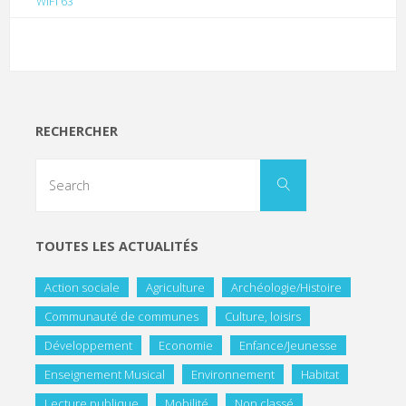
WIFI 63
RECHERCHER
TOUTES LES ACTUALITÉS
Action sociale
Agriculture
Archéologie/Histoire
Communauté de communes
Culture, loisirs
Développement
Economie
Enfance/Jeunesse
Enseignement Musical
Environnement
Habitat
Lecture publique
Mobilité
Non classé