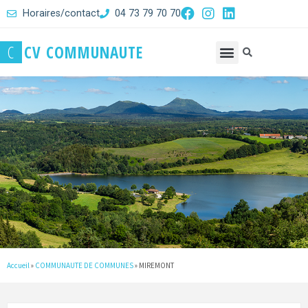
Horaires/contact
04 73 79 70 70
C
C
V
C
O
M
M
U
N
A
U
T
E
Accueil
»
COMMUNAUTE DE COMMUNES
»
MIREMONT